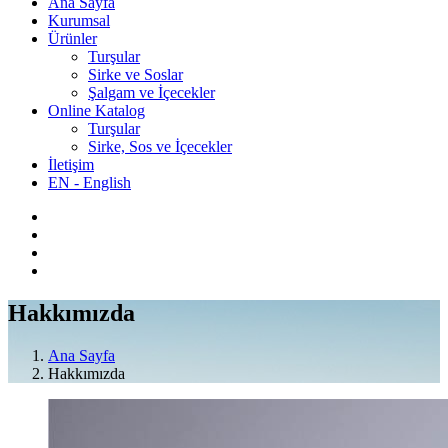
Ana Sayfa
Kurumsal
Ürünler
Turşular
Sirke ve Soslar
Şalgam ve İçecekler
Online Katalog
Turşular
Sirke, Sos ve İçecekler
İletişim
EN - English
Hakkımızda
Ana Sayfa
Hakkımızda