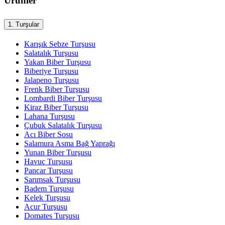
Ürünler
1.
Turşular
Karışık Sebze Turşusu
Salatalık Turşusu
Yakan Biber Turşusu
Biberiye Turşusu
Jalapeno Turşusu
Frenk Biber Turşusu
Lombardi Biber Turşusu
Kiraz Biber Turşusu
Lahana Turşusu
Çubuk Salatalık Turşusu
Acı Biber Sosu
Salamura Asma Bağ Yaprağı
Yunan Biber Turşusu
Havuç Turşusu
Pancar Turşusu
Sarımsak Turşusu
Badem Turşusu
Kelek Turşusu
Acur Turşusu
Domates Turşusu