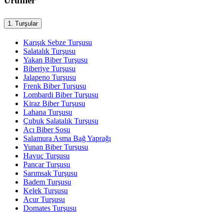
Ürünler
1.
Turşular
Karışık Sebze Turşusu
Salatalık Turşusu
Yakan Biber Turşusu
Biberiye Turşusu
Jalapeno Turşusu
Frenk Biber Turşusu
Lombardi Biber Turşusu
Kiraz Biber Turşusu
Lahana Turşusu
Çubuk Salatalık Turşusu
Acı Biber Sosu
Salamura Asma Bağ Yaprağı
Yunan Biber Turşusu
Havuç Turşusu
Pancar Turşusu
Sarımsak Turşusu
Badem Turşusu
Kelek Turşusu
Acur Turşusu
Domates Turşusu