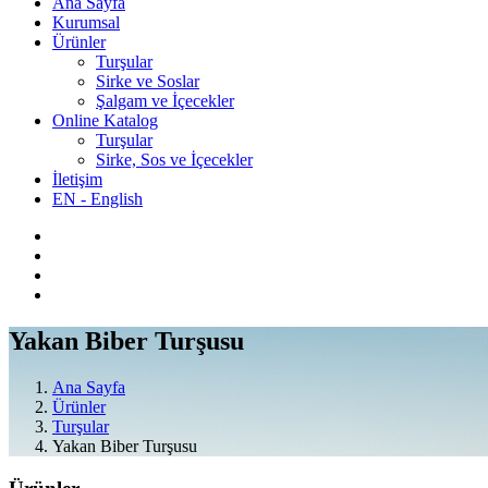
Ana Sayfa
Kurumsal
Ürünler
Turşular
Sirke ve Soslar
Şalgam ve İçecekler
Online Katalog
Turşular
Sirke, Sos ve İçecekler
İletişim
EN - English
Yakan Biber Turşusu
Ana Sayfa
Ürünler
Turşular
Yakan Biber Turşusu