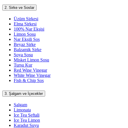
2.
Sirke ve Soslar
Üzüm Sirkesi
Elma Sirkesi
100% Nar Ekşisi
Limon Sosu
Nar Ekşili Sos
Beyaz Sirke
Balzamik Sirke
Soya Sosu
Misket Limon Sosu
Turşu Kur
Red Wine Vinegar
White Wine Vinegar
Fish & Chip Sos
3.
Şalgam ve İçecekler
Şalgam
Limonata
Ice Tea Şeftali
Ice Tea Limon
Karadut Suyu