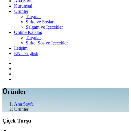
Ana Sayfa
Kurumsal
Ürünler
Turşular
Sirke ve Soslar
Şalgam ve İçecekler
Online Katalog
Turşular
Sirke, Sos ve İçecekler
İletişim
EN - English
Ürünler
Ana Sayfa
Ürünler
Çiçek Turşu