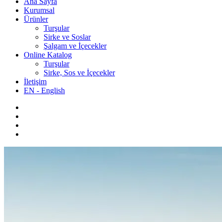
Ana Sayfa
Kurumsal
Ürünler
Turşular
Sirke ve Soslar
Şalgam ve İçecekler
Online Katalog
Turşular
Sirke, Sos ve İçecekler
İletişim
EN - English